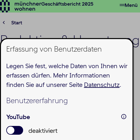
Geschäftsbericht 2025
Menü
Zum
Hauptinhalt
springen
Start
Redaktion & Umsetzung
Erfassung von Benutzerdaten
Geschäftsbericht 2025
Legen Sie fest, welche Daten von Ihnen wir
Projektleitung & Redaktion: Alessia Isabel
erfassen dürfen. Mehr Informationen
Pareschi, Referentin für Onlinekommunikation
finden Sie auf unserer Seite
Datenschutz
.
und Marketing Münchner Wohnen
Benutzererfahrung
Gestaltung: Stephan Wittmann, Mano
Wittmann (
https://www.complizenwerk.de/)
YouTube
Videos: Philipp Goller,
https://www.philipp-
deaktiviert
goller.de/